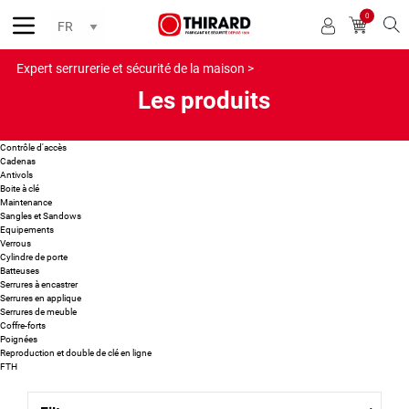
0
Reche
Expert serrurerie et sécurité de la maison >
Les produits
Contrôle d'accès
Cadenas
Antivols
Boite à clé
Maintenance
Sangles et Sandows
Equipements
Verrous
Cylindre de porte
Batteuses
Serrures à encastrer
Serrures en applique
Serrures de meuble
Coffre-forts
Poignées
Reproduction et double de clé en ligne
FTH