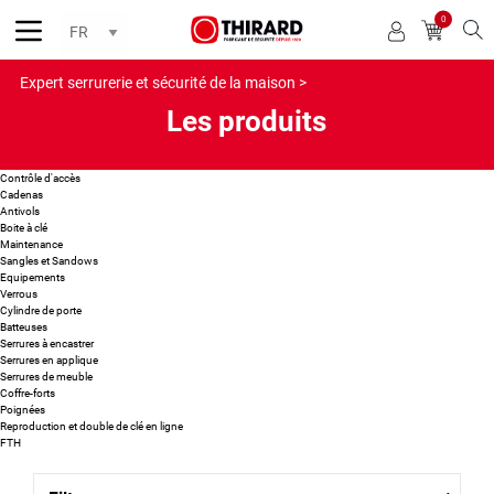
0
Reche
Expert serrurerie et sécurité de la maison >
Les produits
Contrôle d'accès
Cadenas
Antivols
Boite à clé
Maintenance
Sangles et Sandows
Equipements
Verrous
Cylindre de porte
Batteuses
Serrures à encastrer
Serrures en applique
Serrures de meuble
Coffre-forts
Poignées
Reproduction et double de clé en ligne
FTH