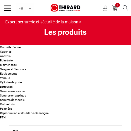
0
Reche
Expert serrurerie et sécurité de la maison >
Les produits
Contrôle d'accès
Cadenas
Antivols
Boite à clé
Maintenance
Sangles et Sandows
Equipements
Verrous
Cylindre de porte
Batteuses
Serrures à encastrer
Serrures en applique
Serrures de meuble
Coffre-forts
Poignées
Reproduction et double de clé en ligne
FTH