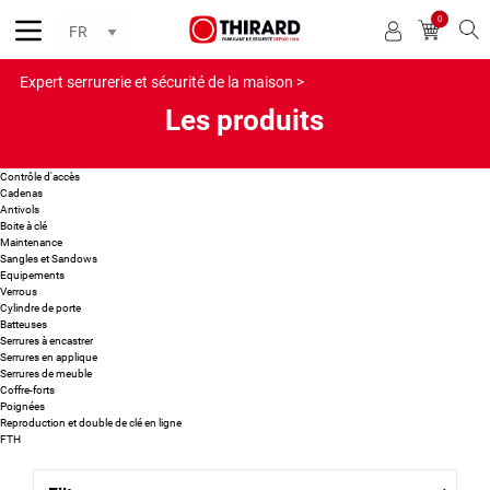
0
Reche
Expert serrurerie et sécurité de la maison >
Les produits
Contrôle d'accès
Cadenas
Antivols
Boite à clé
Maintenance
Sangles et Sandows
Equipements
Verrous
Cylindre de porte
Batteuses
Serrures à encastrer
Serrures en applique
Serrures de meuble
Coffre-forts
Poignées
Reproduction et double de clé en ligne
FTH