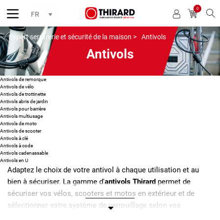
0
Reche
Expert serrurerie et sécurité de la maison >
Antivols
Antivols
Antivols de remorque
Antivols de vélo
Antivols de trottinette
Antivols abris de jardin
Antivols pour barrière
Antivols multiusage
Antivols de moto
Antivols de scooter
Antivols à clé
Antivols à code
Antivols cadenassable
Antivols en U
Adaptez le choix de votre antivol à chaque utilisation et au
bien à sécuriser. La gamme d'
antivols Thirard
permet de
sécuriser vos vélos, scooters et motos en extérieur et de
sélectionner votre système de verrouillage selon vos
préférences.