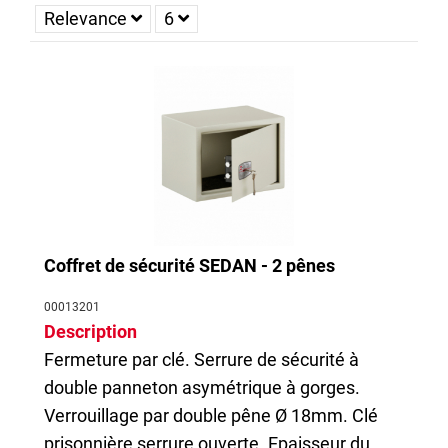
Relevance
6
Vous trouverez également des coffres de sécurité munis d’une
fermeture par clé avec une serrure double panneton à 6
gorges. Le verrouillage par double pêne jusqu'à 18mm et
l'épaisseur de porte jusqu'à 8mm vous mettent à l'abri des
éventuelles tentatives d'effraction.
Coffret de sécurité SEDAN - 2 pênes
00013201
Description
Fermeture par clé. Serrure de sécurité à
double panneton asymétrique à gorges.
Verrouillage par double pêne Ø 18mm. Clé
prisonnière serrure ouverte. Epaisseur du