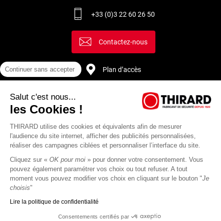
+33 (0)3 22 60 26 50
Contactez-nous
Plan d’accès
Continuer sans accepter
Salut c'est nous...
Recrutement
les Cookies !
THIRARD utilise des cookies et équivalents afin de mesurer
l'audience du site internet, afficher des publicités personnalisées,
réaliser des campagnes ciblées et personnaliser l’interface du site.
Cliquez sur «
OK pour moi
» pour donner votre consentement. Vous
pouvez également paramétrer vos choix ou tout refuser. A tout
moment vous pouvez modifier vos choix en cliquant sur le bouton "
Je
choisis
"
Lire la politique de confidentialité
Mentions
Politique de
Actualités
Revue
CGU
CGV
Consentements certifiés par
légales
protection des
Thirard
de