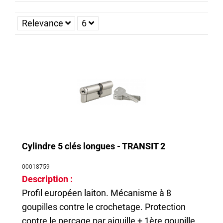
réversible
permet l’ouverture et la fermeture d’une porte peu
importe le sens dans lequel la clé est introduite
. Ces types de
Relevance
6
cylindres de serrures offre un excellent confort d’utilisation
surtout en zone peu éclairée.
Découvrez également notre service de
double de clé Thirard
.
Cylindre 5 clés longues - TRANSIT 2
00018759
Description :
Profil européen laiton. Mécanisme à 8
goupilles contre le crochetage. Protection
contre le perçage par aiguille + 1ère goupille