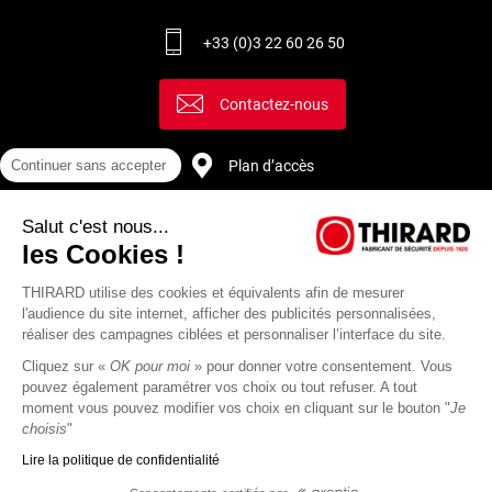
+33 (0)3 22 60 26 50
Contactez-nous
Plan d’accès
Continuer sans accepter
Salut c'est nous...
Recrutement
les Cookies !
THIRARD utilise des cookies et équivalents afin de mesurer
l'audience du site internet, afficher des publicités personnalisées,
réaliser des campagnes ciblées et personnaliser l’interface du site.
Cliquez sur «
OK pour moi
» pour donner votre consentement. Vous
pouvez également paramétrer vos choix ou tout refuser. A tout
moment vous pouvez modifier vos choix en cliquant sur le bouton "
Je
choisis
"
Lire la politique de confidentialité
Mentions
Politique de
Actualités
Revue
CGU
CGV