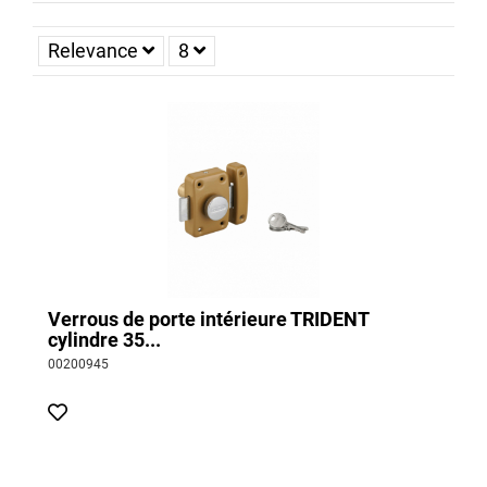
porte double cylindre
.
Relevance
8
Par mesure de sécurité, veillez à ne pas choisir un verrou trop
résistant pour vos portes d’intérieur. En cas de malaise, il doit
être possible, pour les secours, d’ouvrir la porte rapidement.
Nos verrous de porte intérieure pour WC et
Salle de Bain
Pour les portes de salle de bain ou de WC, Thirard vous
propose une sélection de
verrou pour porte d'intérieure avec
affichage Libre/occupé
simples à installer. Vous pourrez
retrouver tous ces verrous dans notre gamme
Verrou de salle
de bain
.
Verrous de porte intérieure TRIDENT
cylindre 35...
00200945