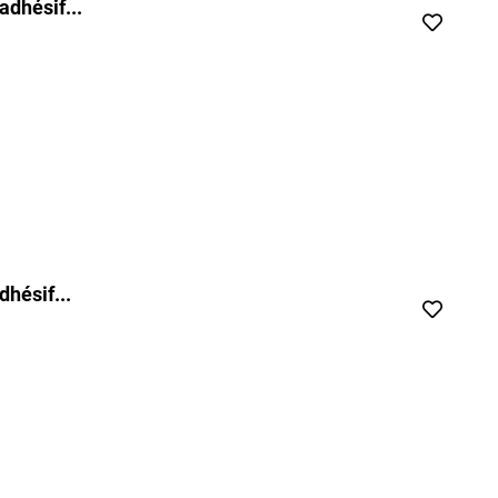
dhésif...
hésif...