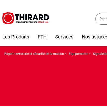
Les Produits
FTH
Services
Nos astuce
Expert serrurerie et sécurité de la maison >
Equipements >
Signaléti