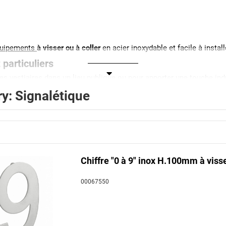
uipements
à visser ou à coller
en acier inoxydable et facile à install
particuliers
es vestiaires dans un lieu publique ou pour apporter une touche ind
y: Signalétique
 signalétiques de porte s’
installent en quelques instants
. Laissez 
bilité de WC pour homme et femme, d'un espace bébé, de douches o
ments en inox modernes.
oisir en fonction du support de fixation.
Chiffre "0 à 9" inox H.100mm à viss
00067550