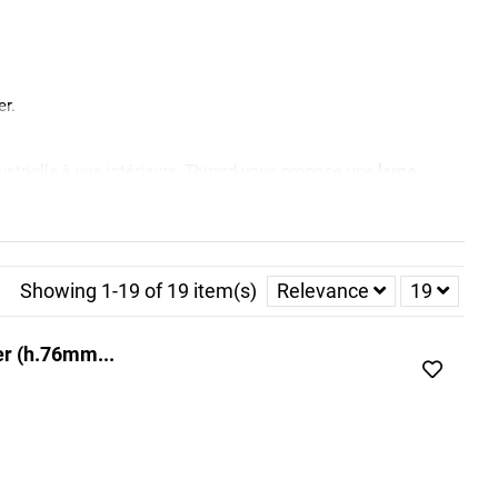
er.
ustrielle à vos intérieurs, Thirard vous propose une
large
vous tenter par nos disques et plaques signalétiques
u d'une interdiction de fumer. Changez également
Showing 1-19 of 19 item(s)
Relevance
19
er (h.76mm...