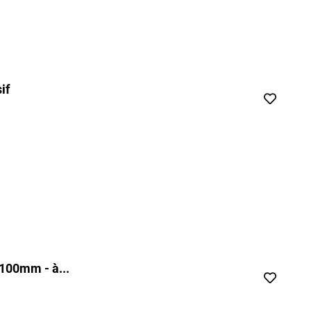
if
100mm - à...