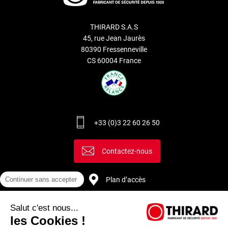
THIRARD S.A.S
45, rue Jean Jaurès
80390 Fressenneville
CS 60004 France
+33 (0)3 22 60 26 50
Contactez-nous
Plan d’accès
Continuer sans accepter
Salut c'est nous...
Recrutement
les Cookies !