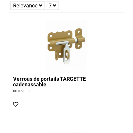
jardin, vous pouvez
cadenasser votre
verrou
afin d'assurer le
Relevance
7
verrouillage du dispositif. Ces systèmes sont
adaptés à une
utilisation en extérieur
. Il est alors conseillé de choisir un
cadenas de qualité avec une anse d’un diamètre de 10mm.
Faciles et rapides installer, les
verrous de portail se vissent
simplement sur un support adapté à l'aide de 4 à 6 vis
.
Verrous de portails TARGETTE
cadenassable
00109033