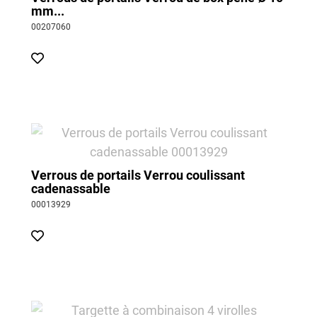
mm...
00207060
Verrous de portails Verrou coulissant
cadenassable
00013929