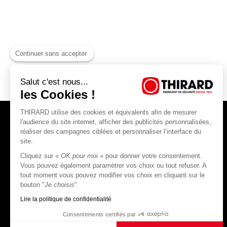
Continuer sans accepter
Salut c'est nous...
les Cookies !
THIRARD utilise des cookies et équivalents afin de mesurer
l'audience du site internet, afficher des publicités personnalisées,
réaliser des campagnes ciblées et personnaliser l’interface du
site.
Cliquez sur «
OK pour moi
» pour donner votre consentement.
THIRARD S.A.S
Vous pouvez également paramétrer vos choix ou tout refuser. A
tout moment vous pouvez modifier vos choix en cliquant sur le
45, rue Jean Jaurès
bouton "
Je choisis
"
80390 Fressenneville
CS 60004 France
Lire la politique de confidentialité
Consentements certifiés par