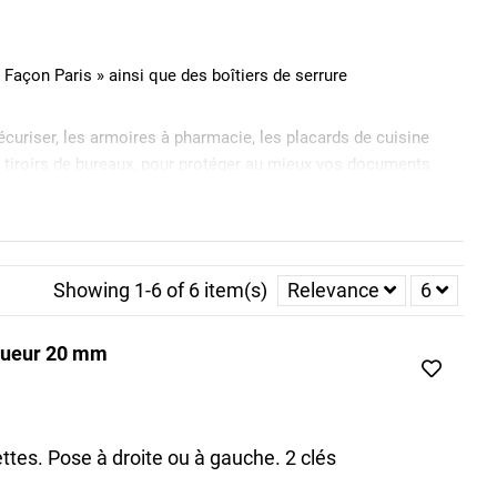
Façon Paris » ainsi que des boîtiers de serrure
sécuriser, les armoires à pharmacie, les placards de cuisine
 tiroirs de bureaux, pour protéger au mieux vos documents
meuble bien particulière :
Showing 1-6 of 6 item(s)
Relevance
6
ngueur 20 mm
ettes. Pose à droite ou à gauche. 2 clés