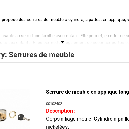
ropose des serrures de meuble à cylindre, à pattes, en applique, « 
ensable au sein d’une famille avec enfant. Elle permet, en effet de 
its aux enfants. Elles permettent également de sécuriser portes et
y: Serrures de meuble
uhaitez verrouiller, il faudra porter votre choix sur une serrure de 
ou bibliothèques de style rustique
rines
 les casiers en métal et certains tiroirs.
Serrure de meuble en applique lo
00102402
Description :
Corps alliage moulé. Cylindre à paill
nickelées.