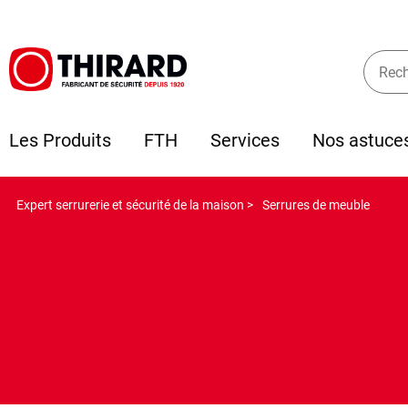
Les Produits
FTH
Services
Nos astuce
Expert serrurerie et sécurité de la maison >
Serrures de meuble