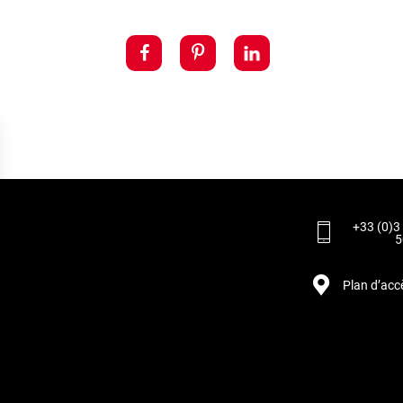
+33 (0)3
5
Plan d’acc