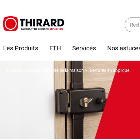
Les Produits
FTH
Services
Nos astuce
Expert serrurerie et sécurité de la maison >
Serrures en applique