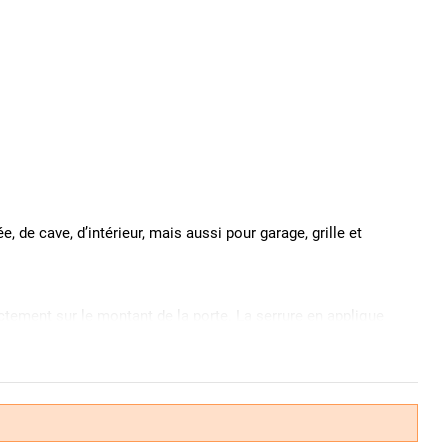
de cave, d’intérieur, mais aussi pour garage, grille et
rectement sur le montant de la porte. La serrure en applique
irement à une
serrure à encastrer
. Comme elle est vissée sur
un côté ancien et valorise l’histoire des portes anciennes.