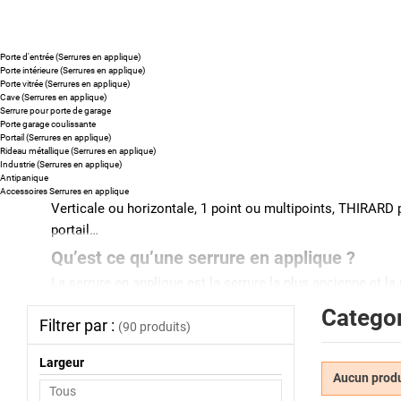
Porte d'entrée (Serrures en applique)
Porte intérieure (Serrures en applique)
Porte vitrée (Serrures en applique)
Cave (Serrures en applique)
Serrure pour porte de garage
Porte garage coulissante
Portail (Serrures en applique)
Rideau métallique (Serrures en applique)
Industrie (Serrures en applique)
Antipanique
Accessoires Serrures en applique
Verticale ou horizontale, 1 point ou multipoints, THIRARD p
portail…
Qu’est ce qu’une serrure en applique ?
La serrure en applique est la serrure la plus ancienne et la
est souvent employée sur des portes anciennes.
Categor
Filtrer par :
(90 produits)
Quels sont les avantages d’une serrure en a
La serrure en applique a pour avantage d’être très simple à
Largeur
le chant mais également sur le plat de la porte, elle bénéfi
Aucun produi