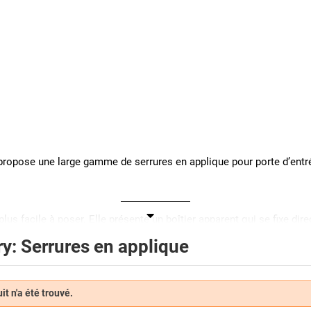
ropose une large gamme de serrures en applique pour porte d’entrée, 
 plus facile à poser. Elle présente un boîtier apparent qui se fixe di
y: Serrures en applique
pplique ?
 poser puisqu’il suffit de la fixer sur le montant d’une porte contra
cie d’une très bonne résistance à l’arrachement. Enfin, elle apporte 
t n'a été trouvé.