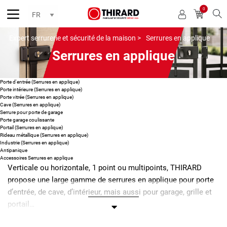
0
Reche
Expert serrurerie et sécurité de la maison >
Serrures en applique
Serrures en applique
Porte d'entrée (Serrures en applique)
Porte intérieure (Serrures en applique)
Porte vitrée (Serrures en applique)
Cave (Serrures en applique)
Serrure pour porte de garage
Porte garage coulissante
Portail (Serrures en applique)
Rideau métallique (Serrures en applique)
Industrie (Serrures en applique)
Antipanique
Accessoires Serrures en applique
Verticale ou horizontale, 1 point ou multipoints, THIRARD
propose une large gamme de serrures en applique pour porte
d’entrée, de cave, d’intérieur, mais aussi pour garage, grille et
portail…
Qu’est ce qu’une serrure en applique ?