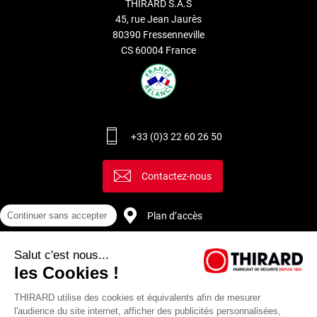
THIRARD S.A.S
électriques permettant l’ouverture automatique des portes.
45, rue Jean Jaurès
80390 Fressenneville
Le degré de sûreté pour les serrures varie suivant la
CS 60004 France
sophistication de leur mécanisme de fonctionnement et selon
la fonction souhaitée. Pour une sécurité optimale, Thirard
propose des modèles de serrures certifiées A2P. En fonction
de vos besoins en sécurité, vous pouvez opter pour une
serrure monopoint en applique ou une serrure multipoint.
+33 (0)3 22 60 26 50
Découvrez également notre service de
double de clé Thirard
.
Contactez-nous
Plan d’accès
Continuer sans accepter
Salut c'est nous...
Recrutement
les Cookies !
THIRARD utilise des cookies et équivalents afin de mesurer
l'audience du site internet, afficher des publicités personnalisées,