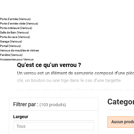
Porte d'entrée (Verrous)
Porte d'entrée vitrée (Verrous)
Porte intérieure (Verrous)
Salle de Bain (Verrous)
Porte de cave (Verrous)
Garage (Verrous)
Portail (Verrous)
Verrous de meubles et vitrines
Fenêtre (Verrous)
Accessoires pour Verrous
Qu’est ce qu’un verrou ?
Un verrou est un élément de serrurerie composé d’une pièc
clé, un bouton ou une tige dans le cas d’une targette.
Les verrous sont en général utilisés pour renforcer la sécur
verrou multipoint, le verrou n’a pas de “ main ” et peut do
Categor
Filtrer par :
verrou : 40 mm, 45 mm (standard), 50 mm …
(103 produits)
Quels sont les différents types de verrous ?
Largeur
Comme il existe différentes sortes de serrures, il existe di
Aucun produi
le verrou à bouton