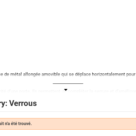
e de métal allongée amovible qui se déplace horizontalement pour 
ité d’une porte. Ils permettent de compléter la serrure et d’améliorer
nc être posé à droite comme à gauche de la porte. L’épaisseur de la p
y: Verrous
fférents type de verrous de porte. Parmi les plus courants, on peut r
t n'a été trouvé.