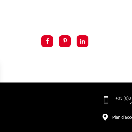
+33 (0)3
5
Plan d’acc