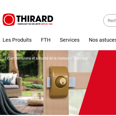
Les Produits
FTH
Services
Nos astuce
Expert serrurerie et sécurité de la maison >
Verrous