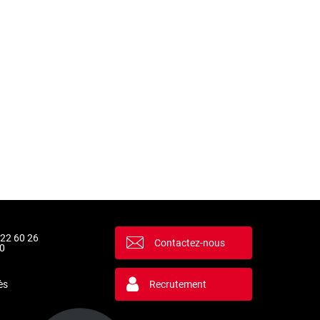
 22 60 26
Contactez-nous
0
ès
Recrutement