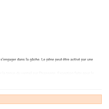
s’engager dans la gâche. Le pêne peut-être activé par une
 la tenue du vantail sur l’huisserie. Exception faite pour le
orte détermine la longueur du cylindre et donc le choix du
etrouver :