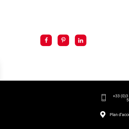
+33 (0)3
5
Plan d’acc