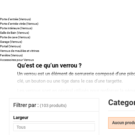
Porte d'entrée (Verrous)
Porte d'entrée vitrée (Verrous)
Porte intérieure (Verrous)
Salle de Bain (Verrous)
Porte de cave (Verrous)
Garage (Verrous)
Portail (Verrous)
Verrous de meubles et vitrines
Fenêtre (Verrous)
Accessoires pour Verrous
Qu’est ce qu’un verrou ?
Un verrou est un élément de serrurerie composé d’une pièc
clé, un bouton ou une tige dans le cas d’une targette.
Les verrous sont en général utilisés pour renforcer la sécur
verrou multipoint, le verrou n’a pas de “ main ” et peut do
Categor
Filtrer par :
verrou : 40 mm, 45 mm (standard), 50 mm …
(103 produits)
Quels sont les différents types de verrous ?
Largeur
Comme il existe différentes sortes de serrures, il existe di
Aucun produi
le verrou à bouton