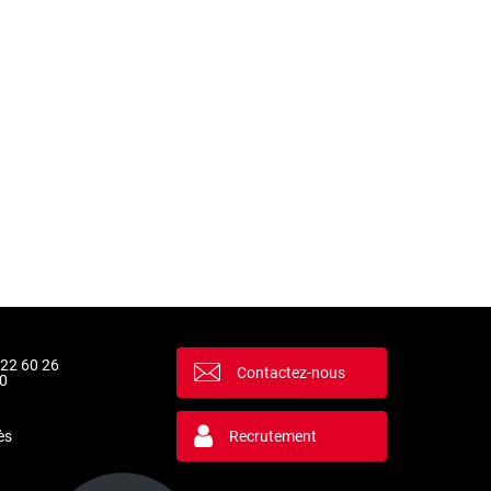
 22 60 26
Contactez-nous
0
ès
Recrutement