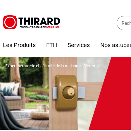
Les Produits
FTH
Services
Nos astuce
Expert serrurerie et sécurité de la maison >
Verrous