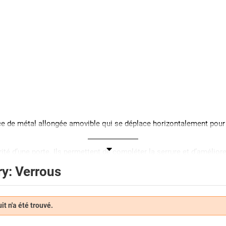
e de métal allongée amovible qui se déplace horizontalement pour 
ité d’une porte. Ils permettent de compléter la serrure et d’améliorer
nc être posé à droite comme à gauche de la porte. L’épaisseur de la p
y: Verrous
fférents type de verrous de porte. Parmi les plus courants, on peut r
t n'a été trouvé.