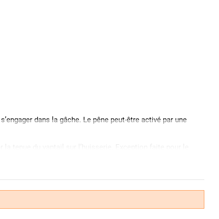
s’engager dans la gâche. Le pêne peut-être activé par une
 la tenue du vantail sur l’huisserie. Exception faite pour le
orte détermine la longueur du cylindre et donc le choix du
etrouver :