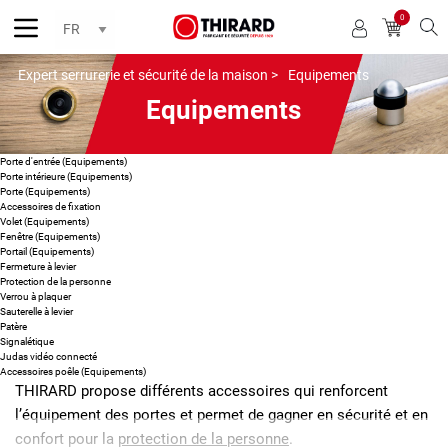
0
Reche
Expert serrurerie et sécurité de la maison >
Equipements
Equipements
Porte d'entrée (Equipements)
Porte intérieure (Equipements)
Porte (Equipements)
Accessoires de fixation
Volet (Equipements)
Fenêtre (Equipements)
Portail (Equipements)
Fermeture à levier
Protection de la personne
Verrou à plaquer
Sauterelle à levier
Patère
Signalétique
Judas vidéo connecté
Accessoires poêle (Equipements)
THIRARD propose différents accessoires qui renforcent
l’équipement des portes et permet de gagner en sécurité et en
confort pour la
protection de la personne
.