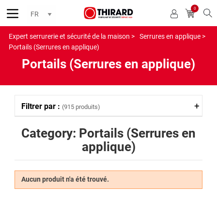
0
Reche
Expert serrurerie et sécurité de la maison >
Serrures en applique >
Portails (Serrures en applique)
Portails (Serrures en applique)
Filtrer par :
(915 produits)
Category: Portails (Serrures en
applique)
Aucun produit n'a été trouvé.