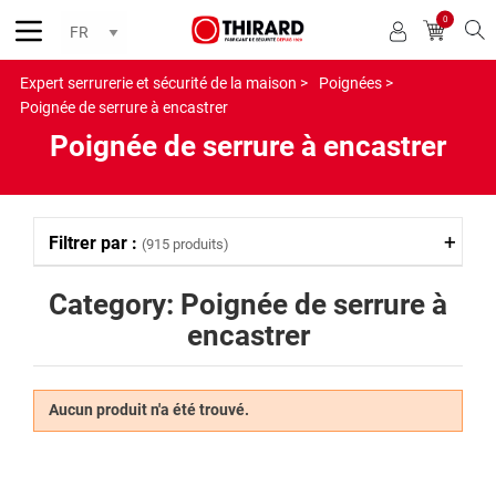
0
Reche
Expert serrurerie et sécurité de la maison >
Poignées >
Poignée de serrure à encastrer
Poignée de serrure à encastrer
Filtrer par :
(915 produits)
Category: Poignée de serrure à
encastrer
Aucun produit n'a été trouvé.