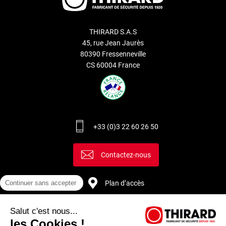
THIRARD S.A.S
45, rue Jean Jaurès
80390 Fressenneville
CS 60004 France
+33 (0)3 22 60 26 50
Contactez-nous
Continuer sans accepter
Plan d’accès
Salut c'est nous...
Recrutement
les Cookies !