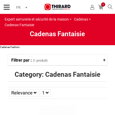
0
Reche
Expert serrurerie et sécurité de la maison >
Cadenas >
Cadenas Fantaisie
Cadenas Fantaisie
Cadenas Fashion
Filtrer par :
(1 produit)
Category: Cadenas Fantaisie
Relevance
1