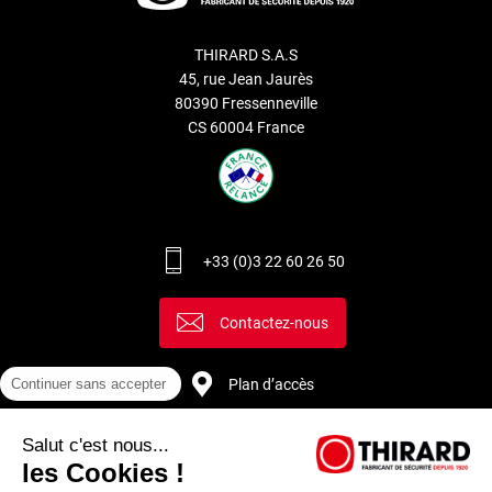
THIRARD S.A.S
45, rue Jean Jaurès
80390 Fressenneville
CS 60004 France
+33 (0)3 22 60 26 50
Contactez-nous
Continuer sans accepter
Plan d’accès
Salut c'est nous...
Recrutement
les Cookies !