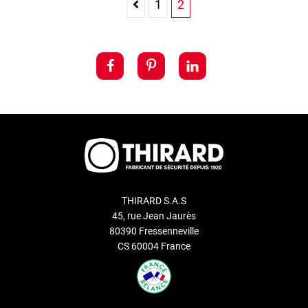
1
2
THIRARD S.A.S
45, rue Jean Jaurès
80390 Fressenneville
CS 60004 France