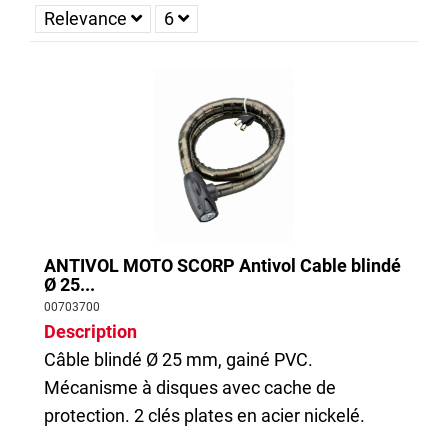
Relevance
6
les risques de vol, il est conseillé d'attacher le cadre du vélo à un point fixe solide, 
comme un arceau métallique. Si possible, il faut sécuriser également une roue avec le 
même antivol ou à l'aide d'un second dispositif. L'antivol doit être placé en hauteur et 
avec un minimum d'espace libre afin de compliquer l'utilisation d'outils de découpe. 
Évitez également les supports fragiles ou facilement démontables.
ANTIVOL MOTO SCORP Antivol Cable blindé
Ø 25...
00703700
Description
Câble blindé Ø 25 mm, gainé PVC.
Mécanisme à disques avec cache de
protection. 2 clés plates en acier nickelé.