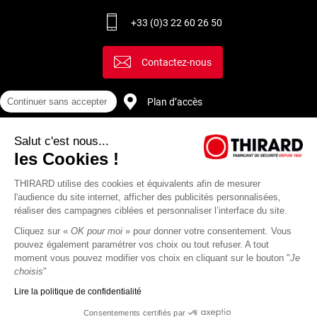
+33 (0)3 22 60 26 50
Contactez-nous
Continuer sans accepter
Plan d’accès
Salut c'est nous...
Recrutement
les Cookies !
THIRARD utilise des cookies et équivalents afin de mesurer
l'audience du site internet, afficher des publicités personnalisées,
réaliser des campagnes ciblées et personnaliser l’interface du site.
Cliquez sur «
OK pour moi
» pour donner votre consentement. Vous
pouvez également paramétrer vos choix ou tout refuser. A tout
moment vous pouvez modifier vos choix en cliquant sur le bouton "
Je
choisis
"
Lire la politique de confidentialité
Mentions
Politique de
Actualités
Revue
CGU
CGV
Consentements certifiés par
légales
protection des
Thirard
de