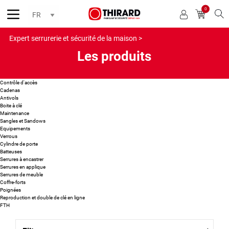
0
Reche
Expert serrurerie et sécurité de la maison >
Les produits
Contrôle d'accès
Cadenas
Antivols
Boite à clé
Maintenance
Sangles et Sandows
Equipements
Verrous
Cylindre de porte
Batteuses
Serrures à encastrer
Serrures en applique
Serrures de meuble
Coffre-forts
Poignées
Reproduction et double de clé en ligne
FTH