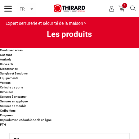
0
Reche
Expert serrurerie et sécurité de la maison >
Les produits
Contrôle d'accès
Cadenas
Antivols
Boite à clé
Maintenance
Sangles et Sandows
Equipements
Verrous
Cylindre de porte
Batteuses
Serrures à encastrer
Serrures en applique
Serrures de meuble
Coffre-forts
Poignées
Reproduction et double de clé en ligne
FTH