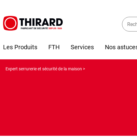
Les Produits
FTH
Services
Nos astuce
Expert serrurerie et sécurité de la maison >