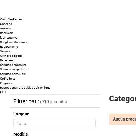
Contrôle d'accès
Cadenas
Antivols
Boite à clé
Maintenance
Sangles et Sandows
Equipements
Verrous
Cylindre de porte
Batteuses
Serrures à encastrer
Serrures en applique
Serrures de meuble
Coffre-forts
Poignées
Reproduction et double de clé en ligne
FTH
Categor
Filtrer par :
(910 produits)
Largeur
Aucun produi
Modèle