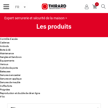
0
Reche
Expert serrurerie et sécurité de la maison >
Les produits
Contrôle d'accès
Cadenas
Antivols
Boite à clé
Maintenance
Sangles et Sandows
Equipements
Verrous
Cylindre de porte
Batteuses
Serrures à encastrer
Serrures en applique
Serrures de meuble
Coffre-forts
Poignées
Reproduction et double de clé en ligne
FTH