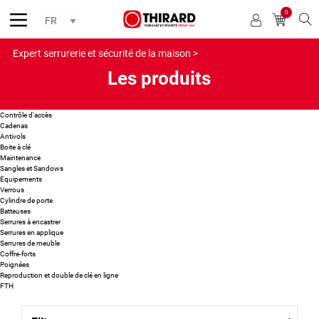
0
Reche
Expert serrurerie et sécurité de la maison >
Les produits
Contrôle d'accès
Cadenas
Antivols
Boite à clé
Maintenance
Sangles et Sandows
Equipements
Verrous
Cylindre de porte
Batteuses
Serrures à encastrer
Serrures en applique
Serrures de meuble
Coffre-forts
Poignées
Reproduction et double de clé en ligne
FTH