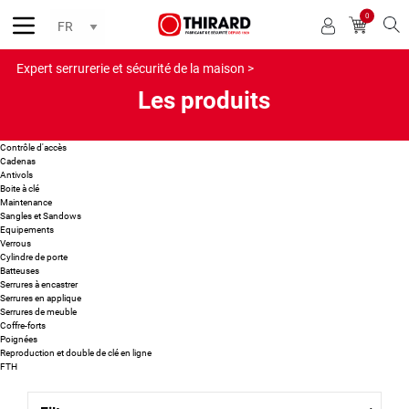
0
Reche
Expert serrurerie et sécurité de la maison >
Les produits
Contrôle d'accès
Cadenas
Antivols
Boite à clé
Maintenance
Sangles et Sandows
Equipements
Verrous
Cylindre de porte
Batteuses
Serrures à encastrer
Serrures en applique
Serrures de meuble
Coffre-forts
Poignées
Reproduction et double de clé en ligne
FTH