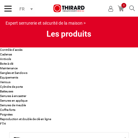
0
Reche
Expert serrurerie et sécurité de la maison >
Les produits
Contrôle d'accès
Cadenas
Antivols
Boite à clé
Maintenance
Sangles et Sandows
Equipements
Verrous
Cylindre de porte
Batteuses
Serrures à encastrer
Serrures en applique
Serrures de meuble
Coffre-forts
Poignées
Reproduction et double de clé en ligne
FTH