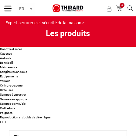
0
Reche
Expert serrurerie et sécurité de la maison >
Les produits
Contrôle d'accès
Cadenas
Antivols
Boite à clé
Maintenance
Sangles et Sandows
Equipements
Verrous
Cylindre de porte
Batteuses
Serrures à encastrer
Serrures en applique
Serrures de meuble
Coffre-forts
Poignées
Reproduction et double de clé en ligne
FTH