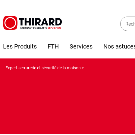
Les Produits
FTH
Services
Nos astuce
Expert serrurerie et sécurité de la maison >