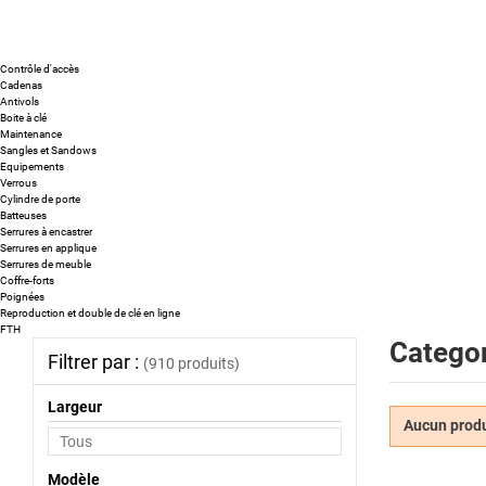
Contrôle d'accès
Cadenas
Antivols
Boite à clé
Maintenance
Sangles et Sandows
Equipements
Verrous
Cylindre de porte
Batteuses
Serrures à encastrer
Serrures en applique
Serrures de meuble
Coffre-forts
Poignées
Reproduction et double de clé en ligne
FTH
Categor
Filtrer par :
(910 produits)
Largeur
Aucun produi
Modèle