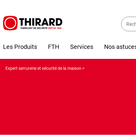
Les Produits
FTH
Services
Nos astuce
Expert serrurerie et sécurité de la maison >