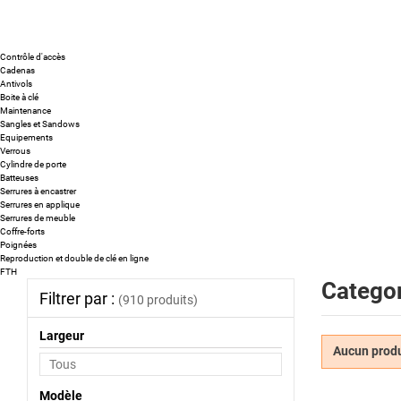
Contrôle d'accès
Cadenas
Antivols
Boite à clé
Maintenance
Sangles et Sandows
Equipements
Verrous
Cylindre de porte
Batteuses
Serrures à encastrer
Serrures en applique
Serrures de meuble
Coffre-forts
Poignées
Reproduction et double de clé en ligne
FTH
Categor
Filtrer par :
(910 produits)
Largeur
Aucun produi
Modèle