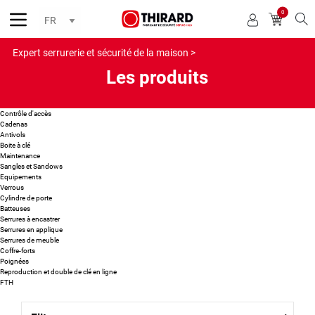
0
Reche
Expert serrurerie et sécurité de la maison >
Les produits
Contrôle d'accès
Cadenas
Antivols
Boite à clé
Maintenance
Sangles et Sandows
Equipements
Verrous
Cylindre de porte
Batteuses
Serrures à encastrer
Serrures en applique
Serrures de meuble
Coffre-forts
Poignées
Reproduction et double de clé en ligne
FTH