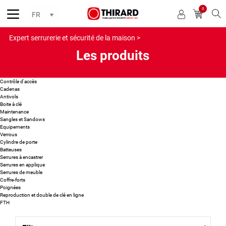
0
Reche
Expert serrurerie et sécurité de la maison >
Les produits
Contrôle d'accès
Cadenas
Antivols
Boite à clé
Maintenance
Sangles et Sandows
Equipements
Verrous
Cylindre de porte
Batteuses
Serrures à encastrer
Serrures en applique
Serrures de meuble
Coffre-forts
Poignées
Reproduction et double de clé en ligne
FTH