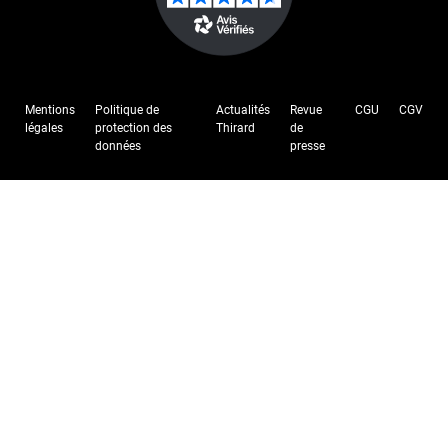
Mentions
Politique de
Actualités
Revue
CGU
CGV
légales
protection des
Thirard
de
données
presse