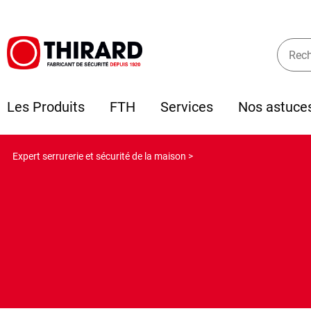
Les Produits
FTH
Services
Nos astuce
Expert serrurerie et sécurité de la maison >