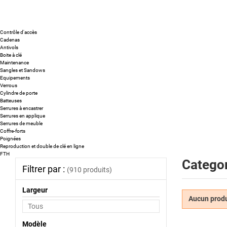
Contrôle d'accès
Cadenas
Antivols
Boite à clé
Maintenance
Sangles et Sandows
Equipements
Verrous
Cylindre de porte
Batteuses
Serrures à encastrer
Serrures en applique
Serrures de meuble
Coffre-forts
Poignées
Reproduction et double de clé en ligne
FTH
Categor
Filtrer par :
(910 produits)
Largeur
Aucun produi
Modèle