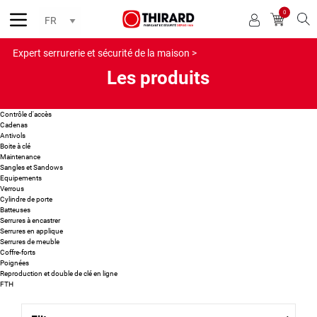
0
Reche
Expert serrurerie et sécurité de la maison >
Les produits
Contrôle d'accès
Cadenas
Antivols
Boite à clé
Maintenance
Sangles et Sandows
Equipements
Verrous
Cylindre de porte
Batteuses
Serrures à encastrer
Serrures en applique
Serrures de meuble
Coffre-forts
Poignées
Reproduction et double de clé en ligne
FTH