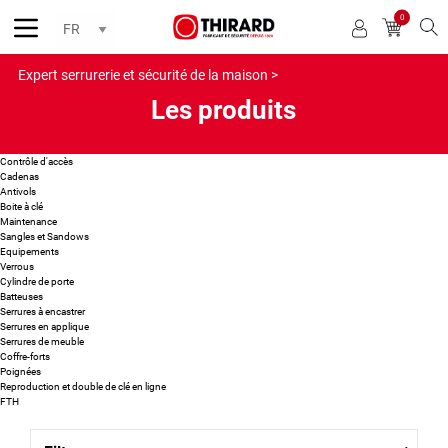
0
Reche
Expert serrurerie et sécurité de la maison >
Les produits
Contrôle d'accès
Cadenas
Antivols
Boite à clé
Maintenance
Sangles et Sandows
Equipements
Verrous
Cylindre de porte
Batteuses
Serrures à encastrer
Serrures en applique
Serrures de meuble
Coffre-forts
Poignées
Reproduction et double de clé en ligne
FTH