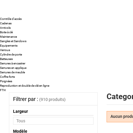
Contrôle d'accès
Cadenas
Antivols
Boite à clé
Maintenance
Sangles et Sandows
Equipements
Verrous
Cylindre de porte
Batteuses
Serrures à encastrer
Serrures en applique
Serrures de meuble
Coffre-forts
Poignées
Reproduction et double de clé en ligne
FTH
Categor
Filtrer par :
(910 produits)
Largeur
Aucun produi
Modèle