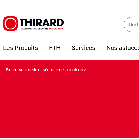
Les Produits
FTH
Services
Nos astuce
Expert serrurerie et sécurité de la maison >