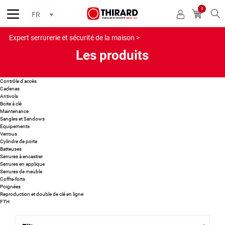
0
Reche
Expert serrurerie et sécurité de la maison >
Les produits
Contrôle d'accès
Cadenas
Antivols
Boite à clé
Maintenance
Sangles et Sandows
Equipements
Verrous
Cylindre de porte
Batteuses
Serrures à encastrer
Serrures en applique
Serrures de meuble
Coffre-forts
Poignées
Reproduction et double de clé en ligne
FTH