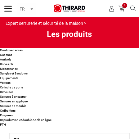
0
Reche
Expert serrurerie et sécurité de la maison >
Les produits
Contrôle d'accès
Cadenas
Antivols
Boite à clé
Maintenance
Sangles et Sandows
Equipements
Verrous
Cylindre de porte
Batteuses
Serrures à encastrer
Serrures en applique
Serrures de meuble
Coffre-forts
Poignées
Reproduction et double de clé en ligne
FTH