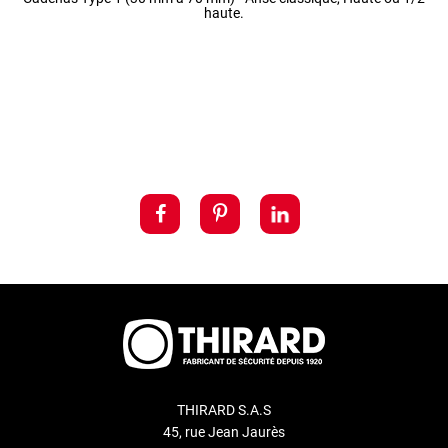
haute.
THIRARD S.A.S
45, rue Jean Jaurès