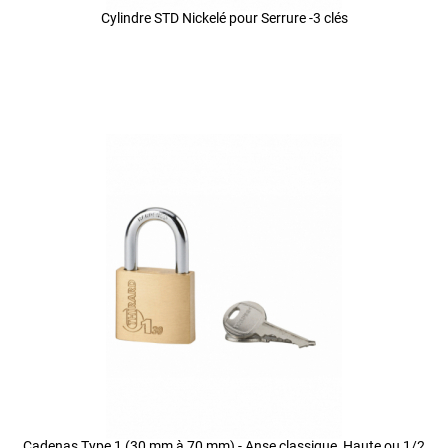
Cylindre STD Nickelé pour Serrure -3 clés
Cadenas Type 1 (30 mm à 70 mm) - Anse classique, Haute ou 1/2