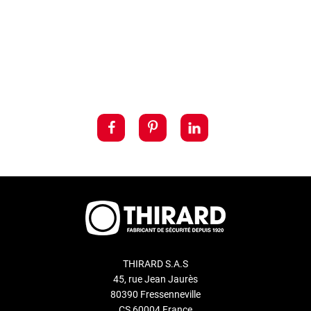
THIRARD S.A.S
45, rue Jean Jaurès
80390 Fressenneville
CS 60004 France