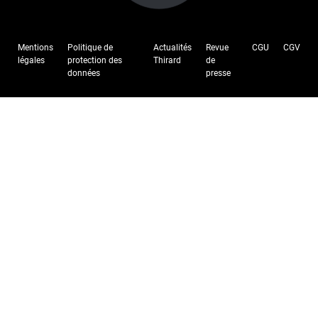
Mentions
Politique de
Actualités
Revue
CGU
CGV
légales
protection des
Thirard
de
données
presse