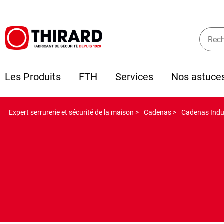
Les Produits
FTH
Services
Nos astuce
Expert serrurerie et sécurité de la maison >
Cadenas >
Cadenas Indus