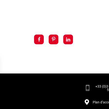
+33 (0)3
5
Plan d’acc