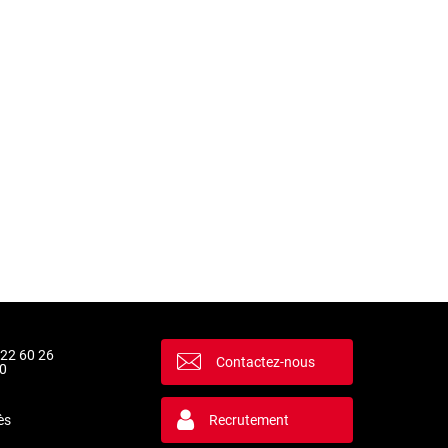
 22 60 26
Contactez-nous
0
ès
Recrutement