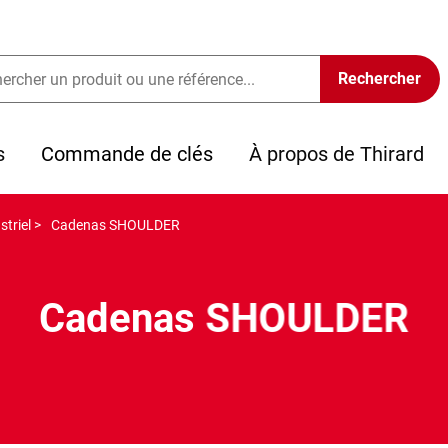
s
Commande de clés
À propos de Thirard
triel >
Cadenas SHOULDER
Cadenas SHOULDER