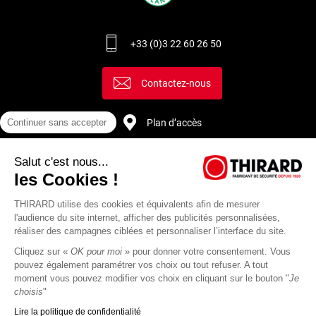
+33 (0)3 22 60 26 50
Contactez-nous
Continuer sans accepter
Plan d’accès
Salut c'est nous...
Recrutement
les Cookies !
THIRARD utilise des cookies et équivalents afin de mesurer
l'audience du site internet, afficher des publicités personnalisées,
réaliser des campagnes ciblées et personnaliser l’interface du site.
Cliquez sur «
OK pour moi
» pour donner votre consentement. Vous
pouvez également paramétrer vos choix ou tout refuser. A tout
moment vous pouvez modifier vos choix en cliquant sur le bouton "
Je
choisis
"
Lire la politique de confidentialité