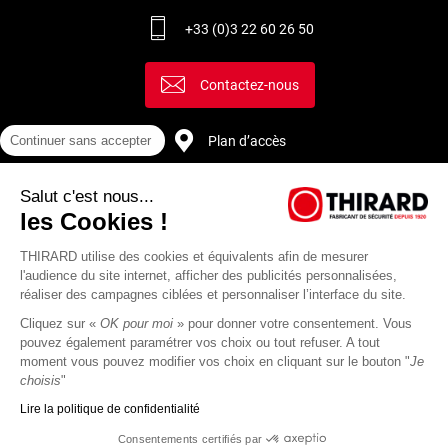
+33 (0)3 22 60 26 50
Contactez-nous
Continuer sans accepter
Plan d’accès
Salut c'est nous...
Recrutement
les Cookies !
THIRARD utilise des cookies et équivalents afin de mesurer
l'audience du site internet, afficher des publicités personnalisées,
réaliser des campagnes ciblées et personnaliser l’interface du site.
Cliquez sur «
OK pour moi
» pour donner votre consentement. Vous
pouvez également paramétrer vos choix ou tout refuser. A tout
moment vous pouvez modifier vos choix en cliquant sur le bouton "
Je
choisis
"
Lire la politique de confidentialité
Mentions
Politique de
Actualités
Revue
CGU
CGV
Consentements certifiés par
légales
protection des
Thirard
de