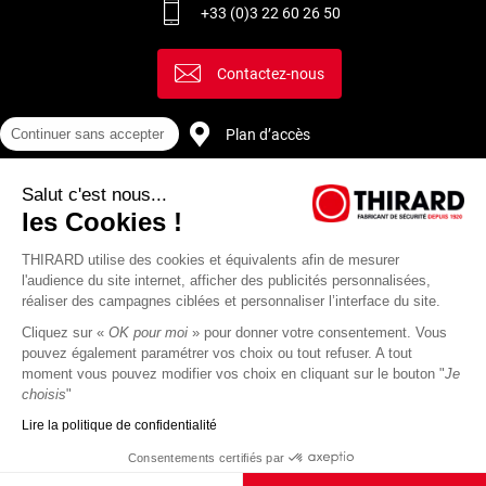
+33 (0)3 22 60 26 50
Contactez-nous
Continuer sans accepter
Plan d’accès
Salut c'est nous...
Recrutement
les Cookies !
THIRARD utilise des cookies et équivalents afin de mesurer
l'audience du site internet, afficher des publicités personnalisées,
réaliser des campagnes ciblées et personnaliser l’interface du site.
Cliquez sur «
OK pour moi
» pour donner votre consentement. Vous
pouvez également paramétrer vos choix ou tout refuser. A tout
moment vous pouvez modifier vos choix en cliquant sur le bouton "
Je
choisis
"
Lire la politique de confidentialité
Mentions
Politique de
Actualités
Revue
CGU
CGV
Consentements certifiés par
légales
protection des
Thirard
de
données
presse