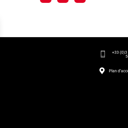
+33 (0)3
5
Plan d’acc
rantissant la conformité avec les réglementations. Personnalisez vos préférences pour contrôler 