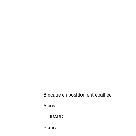
Blocage en position entrebâillée
5 ans
THIRARD
Blanc