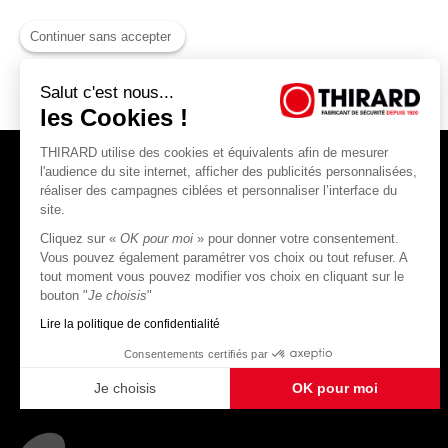
Continuer sans accepter
Salut c'est nous...
les Cookies !
THIRARD utilise des cookies et équivalents afin de mesurer
l'audience du site internet, afficher des publicités personnalisées,
réaliser des campagnes ciblées et personnaliser l’interface du
site.
Cliquez sur «
OK pour moi
» pour donner votre consentement.
THIRARD S.A.S
Vous pouvez également paramétrer vos choix ou tout refuser. A
tout moment vous pouvez modifier vos choix en cliquant sur le
45, rue Jean Jaurès
bouton "
Je choisis
"
80390 Fressenneville
CS 60004 France
Lire la politique de confidentialité
Consentements certifiés par
Je choisis
OK pour moi
Plateforme de Gestion du Consentement : Personnalisez vos Options
Axeptio consent
Notre plateforme vous permet d'adapter et de gérer vos paramètres de confidentialité, en ga