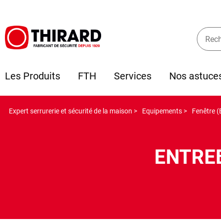
Les Produits
FTH
Services
Nos astuce
Expert serrurerie et sécurité de la maison >
Equipements >
Fenêtre (
ENTREB