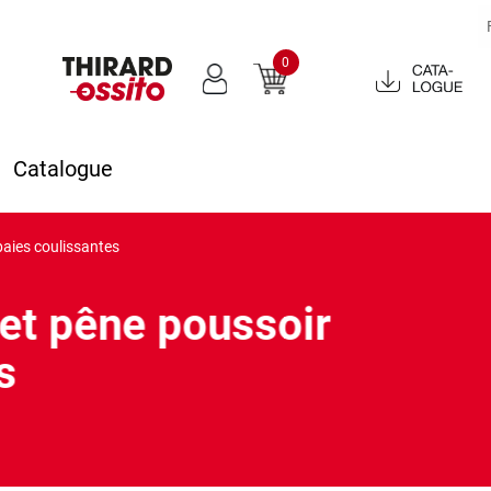
0
Catalogue
2022
Catalogue
aies coulissantes
et pêne poussoir
s