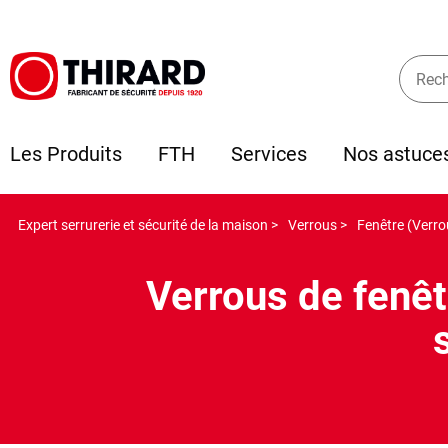
Les Produits
FTH
Services
Nos astuce
Expert serrurerie et sécurité de la maison >
Verrous >
Fenêtre (Verro
Verrous de fenê