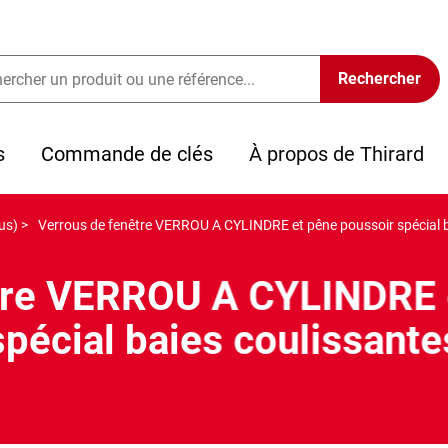
s
Commande de clés
À propos de Thirard
us) >
Verrous de fenêtre VERROU A CYLINDRE et pêne poussoir spécial b
tre VERROU A CYLINDRE 
spécial baies coulissante