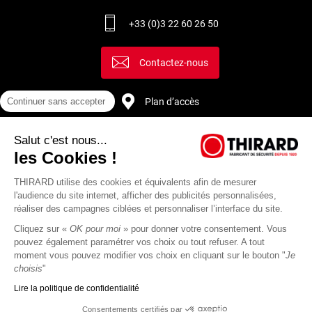
+33 (0)3 22 60 26 50
Contactez-nous
Continuer sans accepter
Plan d’accès
Salut c'est nous...
Recrutement
les Cookies !
THIRARD utilise des cookies et équivalents afin de mesurer
l'audience du site internet, afficher des publicités personnalisées,
réaliser des campagnes ciblées et personnaliser l’interface du site.
Cliquez sur «
OK pour moi
» pour donner votre consentement. Vous
pouvez également paramétrer vos choix ou tout refuser. A tout
moment vous pouvez modifier vos choix en cliquant sur le bouton "
Je
choisis
"
Lire la politique de confidentialité
Mentions
Politique de
Actualités
Revue
CGU
CGV
Consentements certifiés par
légales
protection des
Thirard
de