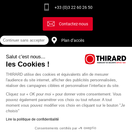
+33 (0)3 22 60 26 50
Contactez-nous
Continuer sans accepter
Plan d’accès
Salut c'est nous...
Recrutement
les Cookies !
THIRARD utilise des cookies et équivalents afin de mesurer
l'audience du site internet, afficher des publicités personnalisées,
réaliser des campagnes ciblées et personnaliser l’interface du site.
Cliquez sur «
OK pour moi
» pour donner votre consentement. Vous
pouvez également paramétrer vos choix ou tout refuser. A tout
moment vous pouvez modifier vos choix en cliquant sur le bouton "
Je
choisis
"
Lire la politique de confidentialité
Mentions
Politique de
Actualités
Revue
CGU
CGV
Consentements certifiés par
légales
protection des
Thirard
de